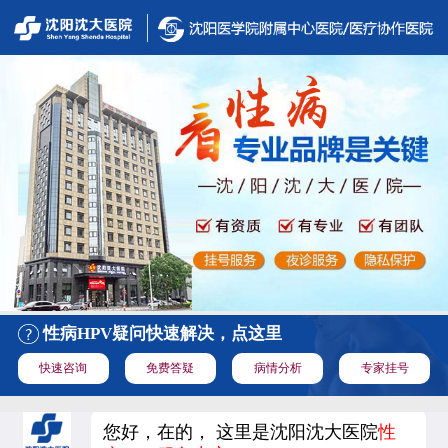
性病HPV疑问快速解决，点这里
快速咨询
免费答疑
病情分析
专家挂号
您好，在的， 这里是沈阳沈大医院
性