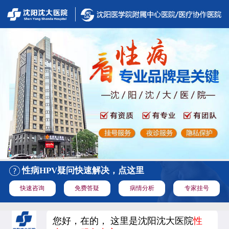
性病HPV疑问快速解决，点这里
快速咨询
免费答疑
病情分析
专家挂号
您好，在的， 这里是沈阳沈大医院
性