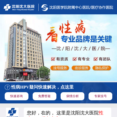
性病HPV疑问快速解决，点这里
快速咨询
免费答疑
病情分析
专家挂号
您好，在的， 这里是沈阳沈大医院
性